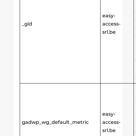
easy-
_gid
access-
srl.be
easy-
gadwp_wg_default_metric
access-
srl.be