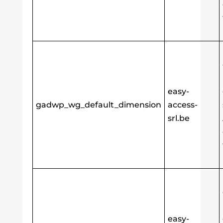
easy-
gadwp_wg_default_dimension
access-
srl.be
easy-