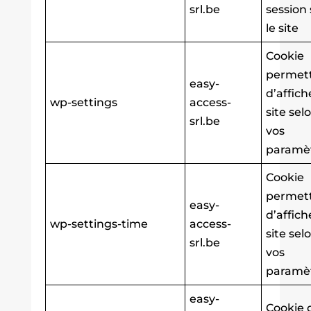
srl.be
session 
le site
Cookie
permet
easy-
d’affich
wp-settings
access-
site sel
srl.be
vos
paramè
Cookie
permet
easy-
d’affich
wp-settings-time
access-
site sel
srl.be
vos
paramè
easy-
Cookie 