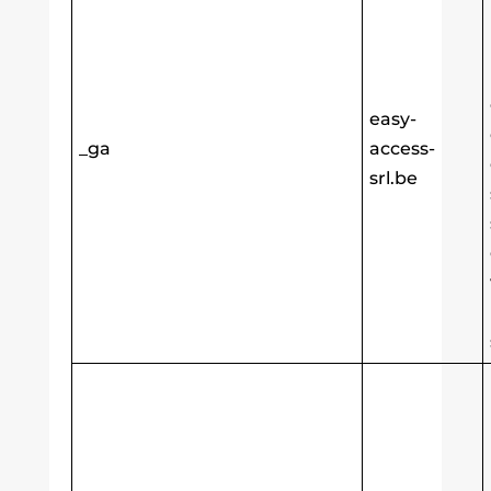
easy-
_ga
access-
srl.be