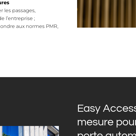
ures
er les passages,
de l’entreprise ;
répondre aux normes PMR,
Easy Access 
mesure pour 
porte autom