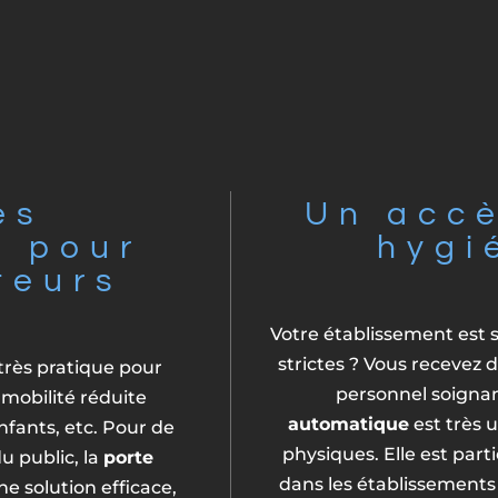
ès
Un accè
e pour
hygi
ateurs
Votre établissement est s
strictes ? Vous recevez d
très pratique pour
personnel soigna
 mobilité réduite
automatique
est très u
fants, etc. Pour de
physiques. Elle est pa
 public, la
porte
dans les établissements s
e solution efficace,